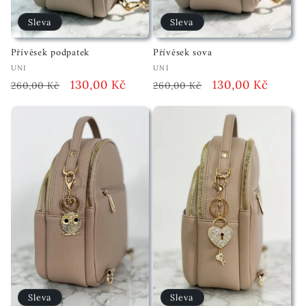
Sleva
Sleva
Přívěsek podpatek
Přívěsek sova
Vendor:
Vendor:
UNI
UNI
Běžná
Akční
130,00 Kč
Běžná
Akční
130,00 Kč
260,00 Kč
260,00 Kč
cena
cena
cena
cena
Sleva
Sleva