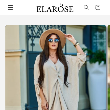
Přejít k
Košík
obsahu