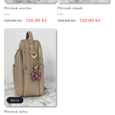
Přívěsek sovička
Přívěsek zámek
Vendor:
Vendor:
UNI
UNI
Běžná
Akční
120,00 Kč
Běžná
Akční
130,00 Kč
220,00 Kč
260,00 Kč
cena
cena
cena
cena
Sleva
Přívěsek želva