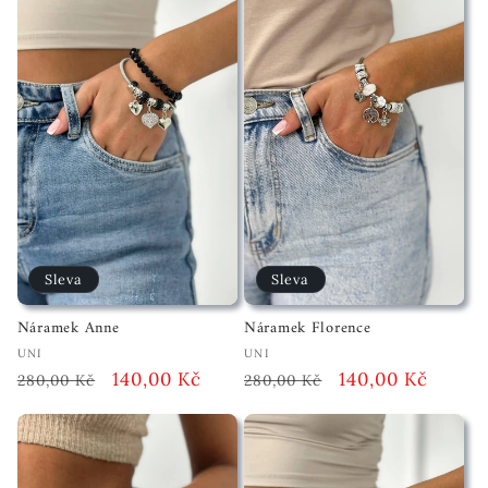
Sleva
Sleva
Náramek Anne
Náramek Florence
Vendor:
Vendor:
UNI
UNI
Běžná
Akční
140,00 Kč
Běžná
Akční
140,00 Kč
280,00 Kč
280,00 Kč
cena
cena
cena
cena