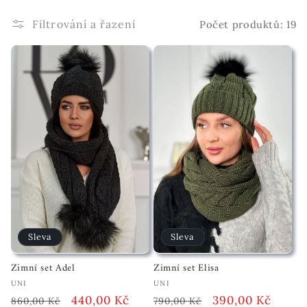
l
Filtrování a řazení
Počet produktů: 19
e
k
c
e
:
Sleva
Sleva
Zimní set Adel
Zimní set Elisa
Vendor:
Vendor:
UNI
UNI
Běžná
Akční
440,00 Kč
Běžná
Akční
390,00 Kč
860,00 Kč
790,00 Kč