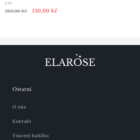
Vendor:
UNI
Běžná
Akční
130,00 Kč
260,00 Kč
cena
cena
Ostatní
O nás
Kontakt
Vrácení balíčku