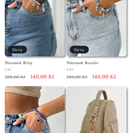
Sleva
Sleva
Náramek Riley
Náramek Rosalie
Vendor:
Vendor:
UNI
UNI
Běžná
Akční
140,00 Kč
Běžná
Akční
140,00 Kč
280,00 Kč
280,00 Kč
cena
cena
cena
cena