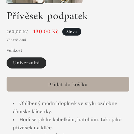
Přívěsek podpatek
Běžná
Akční
130,00 Kč
260,00 Kč
Sleva
cena
cena
Včetně daní.
Velikost
Univerzální
Přidat do košíku
Oblíbený módní doplněk ve stylu ozdobné
dámské klíčenky.
Hodí se jak ke kabelkám, batohům, tak i jako
přívěšek na klíče.