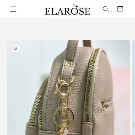
Přejít k
Košík
obsahu
Přejít na
informace
o
produktu