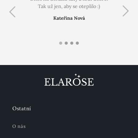
Tak už jen, aby se oteplilo :)
pů
Kateřina Nová
Ostatní
O nás