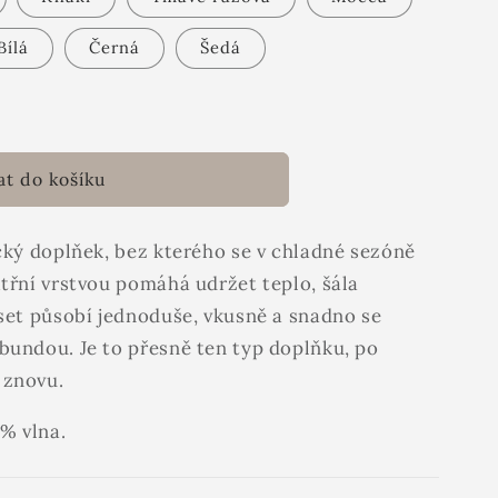
Bílá
Černá
Šedá
at do košíku
ický doplňek, bez kterého se v chladné sezóně
itřní vrstvou pomáhá udržet teplo, šála
 set působí jednoduše, vkusně a snadno se
bundou. Je to přesně ten typ doplňku, po
 znovu.
 % vlna.