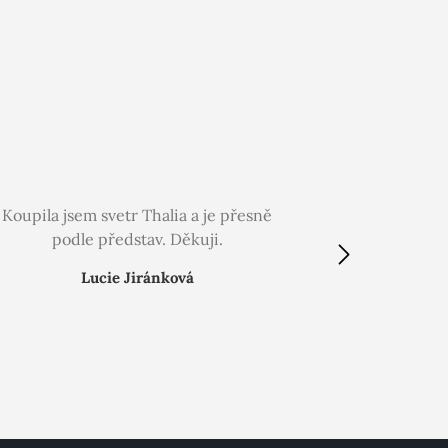
Koupila jsem svetr Thalia a je přesně
Můj druhý n
podle představ. Děkuji.
Lucie Jiránková
Ver