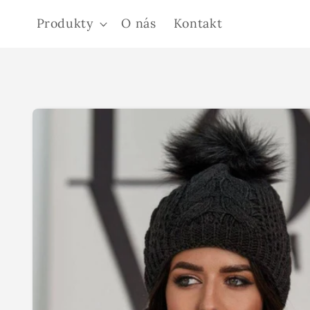
Přejít k
Produkty
O nás
Kontakt
obsahu
Přejít na
informace
o
produktu