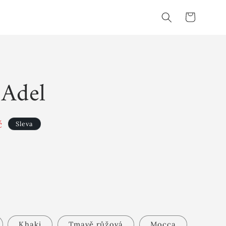
Košík
 Adel
č
Sleva
Khaki
Tmavě růžová
Mocca