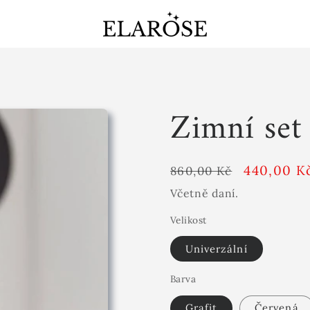
Zimní set
Běžná
Akční
440,00 K
860,00 Kč
cena
cena
Včetně daní.
Velikost
Univerzální
Barva
Grafit
Červená